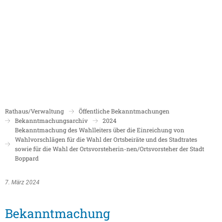
Politik
Rathaus/Verwaltung
Bildung und Soziales
Leben in Boppard
Karriere
Stadtrat Boppard
Bürgermeister
Schulen
Beigeordnete
Mitarbeiterverzeichnis
Kindergärten
Über Boppard
Stadtgeschich
Ortsbeiräte und Ortsvorsteher/innen
Bürgerservice
Stadtbibliothek
Rathaus/Verwaltung
Öffentliche Bekanntmachungen
Freizeit, Kultur und Tourismus
Freibad Boppa
Ortsbezirke
Bekanntmachungsarchiv
2024
Mandatsträger/innen
Stadtentwicklung/Konzepte
Museum
Bekanntmachung des Wahlleiters über die Einreichung von
Tourist Inform
Wahlvorschlägen für die Wahl der Ortsbeiräte und des Stadtrates
Partnerstädte
Ratsinformation LOGIN für Mandatsträger
Klimaschutz in Boppard
Ehrenamt & Engagement
sowie für die Wahl der Ortsvorsteherin-nen/Ortsvorsteher der Stadt
Boppard
Stadtbibliothe
Sitzungskalender
Pressemitteilungen
Gleichstellungsbeauftragte
Stadthalle
Sitzungsbekanntmachungen
Öffentliche Bekanntmachungen
Ukrainehilfe
7. März 2024
Museum
Sitzungstermine und Niederschriften
Ausschreibungen
Bekanntmachung