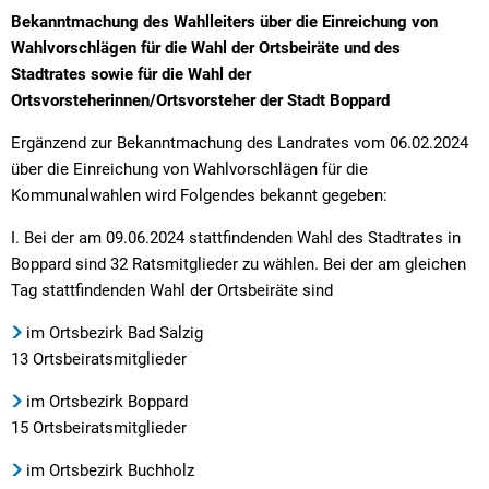
Textrecherche
Bauleitplanung
Mehrzweckge
Bekanntmachung des Wahlleiters über die Einreichung von
Livestream Sitzungen auf Youtube
Baugrundstücke
Schutzhütten
Wahlvorschlägen für die Wahl der Ortsbeiräte und des
Stadtrates sowie für die Wahl der
Wahlergebnisse
Straßenausbaupläne
Jugendzeltpla
Ortsvorsteherinnen/Ortsvorsteher der Stadt Boppard
Wiederkehrende Straßenausbaubeiträge
Vereine und V
Ergänzend zur Bekanntmachung des Landrates vom 06.02.2024
über die Einreichung von Wahlvorschlägen für die
Gewerbe-Anmeldung/Ummeldung/Abmeldun
Bücher-Shop
Kommunalwahlen wird Folgendes bekannt gegeben:
Gewerberegisterauskunft
Anlegezeiten H
I. Bei der am 09.06.2024 stattfindenden Wahl des Stadtrates in
Grundsteuerreform
Boppard sind 32 Ratsmitglieder zu wählen. Bei der am gleichen
Tag stattfindenden Wahl der Ortsbeiräte sind
Haushaltsplan
im Ortsbezirk Bad Salzig
Satzungen und Richtlinien
13 Ortsbeiratsmitglieder
im Ortsbezirk Boppard
15 Ortsbeiratsmitglieder
im Ortsbezirk Buchholz