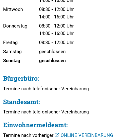
Textrecherche
Bauleitplanung
Von 08:30 bis 12:00 Uhr
14:00
-
16:00
Uhr
Mehrzweckge
Von 14:00 bis 16:00 Uhr
Mittwoch
08:30
-
12:00
Uhr
Livestream Sitzungen auf Youtube
Baugrundstücke
Schutzhütten
Von 08:30 bis 12:00 Uhr
14:00
-
16:00
Uhr
Von 14:00 bis 16:00 Uhr
Wahlergebnisse
Straßenausbaupläne
Donnerstag
08:30
-
12:00
Uhr
Jugendzeltpla
Von 08:30 bis 12:00 Uhr
14:00
-
16:00
Uhr
Wiederkehrende Straßenausbaubeiträge
Vereine und V
Von 14:00 bis 16:00 Uhr
Freitag
08:30
-
12:00
Uhr
Gewerbe-Anmeldung/Ummeldung/Abmeldun
Von 08:30 bis 12:00 Uhr
Samstag
geschlossen
Bücher-Shop
Sonntag
geschlossen
Gewerberegisterauskunft
Anlegezeiten H
Grundsteuerreform
Bürgerbüro:
Haushaltsplan
Termine nach telefonischer Vereinbarung
Satzungen und Richtlinien
Standesamt:
Termine nach telefonischer Vereinbarung
Einwohnermeldeamt:
Termine nach vorheriger
ONLINE VEREINBARUNG