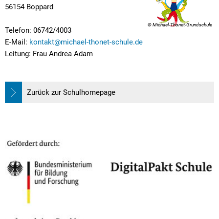
Textrecherche
Bauleitplanung
Mehrzweckge
56154 Boppard
Livestream Sitzungen auf Youtube
Baugrundstücke
Schutzhütten
© Michael-Thonet-Grundschule
Telefon: 06742/4003
Wahlergebnisse
Straßenausbaupläne
Jugendzeltpla
E-Mail:
kontakt@michael-thonet-schule.de
Leitung: Frau Andrea Adam
Wiederkehrende Straßenausbaubeiträge
Vereine und V
Gewerbe-Anmeldung/Ummeldung/Abmeldun
Bücher-Shop
Zurück zur Schulhomepage
Gewerberegisterauskunft
Anlegezeiten H
Grundsteuerreform
Haushaltsplan
Satzungen und Richtlinien