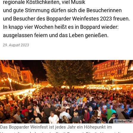
Textrecherche
Bauleitplanung
Mehrzweckge
regionale Köstlichkeiten, viel Musik
und gute Stimmung dürfen sich die Besucherinnen
Livestream Sitzungen auf Youtube
Baugrundstücke
Schutzhütten
und Besucher des Bopparder Weinfestes 2023 freuen.
Wahlergebnisse
Straßenausbaupläne
Jugendzeltpla
In knapp vier Wochen heißt es in Boppard wieder:
ausgelassen feiern und das Leben genießen.
Wiederkehrende Straßenausbaubeiträge
Vereine und V
29. August 2023
Gewerbe-Anmeldung/Ummeldung/Abmeldun
Bücher-Shop
Gewerberegisterauskunft
Anlegezeiten H
Grundsteuerreform
Haushaltsplan
Satzungen und Richtlinien
© Herbert Piel
Das Bopparder Weinfest ist jedes Jahr ein Höhepunkt im