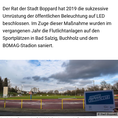
Textrecherche
Bauleitplanung
Mehrzweckge
Der Rat der Stadt Boppard hat 2019 die sukzessive
Livestream Sitzungen auf Youtube
Baugrundstücke
Schutzhütten
Umrüstung der öffentlichen Beleuchtung auf LED
Wahlergebnisse
Straßenausbaupläne
Jugendzeltpla
beschlossen. Im Zuge dieser Maßnahme wurden im
vergangenen Jahr die Flutlichtanlagen auf den
Wiederkehrende Straßenausbaubeiträge
Vereine und V
Sportplätzen in Bad Salzig, Buchholz und dem
Gewerbe-Anmeldung/Ummeldung/Abmeldun
Bücher-Shop
BOMAG-Stadion saniert.
Gewerberegisterauskunft
Anlegezeiten H
Grundsteuerreform
Haushaltsplan
Satzungen und Richtlinien
© Stadt Boppard