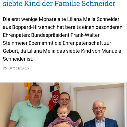
Textrecherche
Bauleitplanung
Mehrzweckge
siebte Kind der Familie Schneider
Livestream Sitzungen auf Youtube
Baugrundstücke
Schutzhütten
Die erst wenige Monate alte Liliana Melia Schneider
Wahlergebnisse
Straßenausbaupläne
Jugendzeltpla
aus Boppard-Hirzenach hat bereits einen besonderen
Wiederkehrende Straßenausbaubeiträge
Ehrenpaten: Bundespräsident Frank-Walter
Vereine und V
Steinmeier übernimmt die Ehrenpatenschaft zur
Gewerbe-Anmeldung/Ummeldung/Abmeldun
Bücher-Shop
Geburt, da Liliana Melia das siebte Kind von Manuela
Gewerberegisterauskunft
Schneider ist.
Anlegezeiten H
Grundsteuerreform
25. Oktober 2023
Haushaltsplan
Satzungen und Richtlinien