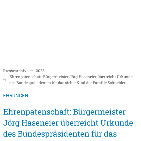
Politik
Rathaus/Verwaltung
Bildung und Soziales
Leben in Boppard
Karriere
Stadtrat Boppard
Bürgermeister
Schulen
Beigeordnete
Mitarbeiterverzeichnis
Kindergärten
Über Boppard
Stadtgeschich
Ortsbeiräte und Ortsvorsteher/innen
Bürgerservice
Stadtbibliothek
Pressearchiv
2023
Freizeit, Kultur und Tourismus
Freibad Boppa
Ortsbezirke
Ehrenpatenschaft: Bürgermeister Jörg Haseneier überreicht Urkunde
Mandatsträger/innen
Stadtentwicklung/Konzepte
Museum
des Bundespräsidenten für das siebte Kind der Familie Schneider
Tourist Inform
Partnerstädte
Ratsinformation LOGIN für Mandatsträger
Klimaschutz in Boppard
Ehrenamt & Engagement
EHRUNGEN
Stadtbibliothe
Sitzungskalender
Pressemitteilungen
Gleichstellungsbeauftragte
Ehrenpatenschaft: Bürgermeister
Stadthalle
Sitzungsbekanntmachungen
Öffentliche Bekanntmachungen
Ukrainehilfe
Jörg Haseneier überreicht Urkunde
Museum
Sitzungstermine und Niederschriften
Ausschreibungen
des Bundespräsidenten für das