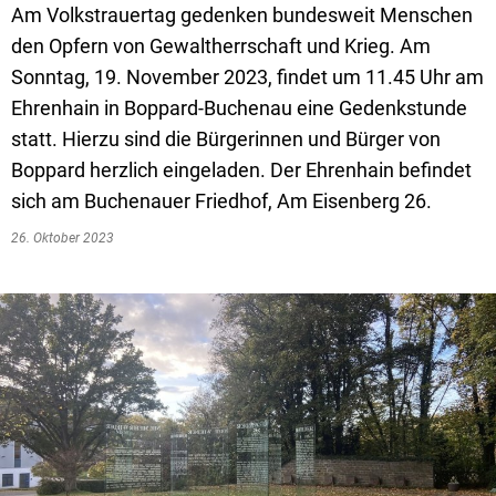
Textrecherche
Bauleitplanung
Mehrzweckge
Am Volkstrauertag gedenken bundesweit Menschen
den Opfern von Gewaltherrschaft und Krieg. Am
Livestream Sitzungen auf Youtube
Baugrundstücke
Schutzhütten
Sonntag, 19. November 2023, findet um 11.45 Uhr am
Wahlergebnisse
Straßenausbaupläne
Jugendzeltpla
Ehrenhain in Boppard-Buchenau eine Gedenkstunde
Wiederkehrende Straßenausbaubeiträge
statt. Hierzu sind die Bürgerinnen und Bürger von
Vereine und V
Boppard herzlich eingeladen. Der Ehrenhain befindet
Gewerbe-Anmeldung/Ummeldung/Abmeldun
Bücher-Shop
sich am Buchenauer Friedhof, Am Eisenberg 26.
Gewerberegisterauskunft
Anlegezeiten H
26. Oktober 2023
Grundsteuerreform
Haushaltsplan
Satzungen und Richtlinien