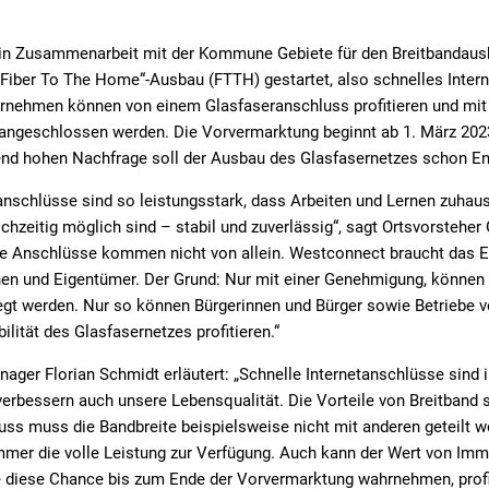
in Zusammenarbeit mit der Kommune Gebiete für den Breitbandausbau
Fiber To The Home“-Ausbau (FTTH) gestartet, also schnelles Intern
ernehmen können von einem Glasfaseranschluss profitieren und mit 
angeschlossen werden. Die Vorvermarktung beginnt ab 1. März 2023
hend hohen Nachfrage soll der Ausbau des Glasfasernetzes schon E
anschlüsse sind so leistungsstark, dass Arbeiten und Lernen zuhau
chzeitig möglich sind – stabil und zuverlässig“, sagt Ortsvorsteher 
Die Anschlüsse kommen nicht von allein. Westconnect braucht das E
nen und Eigentümer. Der Grund: Nur mit einer Genehmigung, können
egt werden. Nur so können Bürgerinnen und Bürger sowie Betriebe 
lität des Glasfasernetzes profitieren.“
ger Florian Schmidt erläutert: „Schnelle Internetanschlüsse sind i
erbessern auch unsere Lebensqualität. Die Vorteile von Breitband si
ss muss die Bandbreite beispielsweise nicht mit anderen geteilt w
mer die volle Leistung zur Verfügung. Auch kann der Wert von Immo
ie diese Chance bis zum Ende der Vorvermarktung wahrnehmen, prof