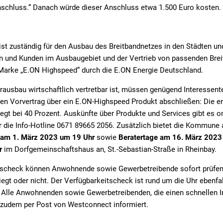
nschluss.“ Danach würde dieser Anschluss etwa 1.500 Euro kosten.
t zuständig für den Ausbau des Breitbandnetzes in den Städten u
 und Kunden im Ausbaugebiet und der Vertrieb von passenden Brei
 Marke „E.ON Highspeed“ durch die E.ON Energie Deutschland.
rausbau wirtschaftlich vertretbar ist, müssen genügend Interessente
en Vorvertrag über ein E.ON-Highspeed Produkt abschließen: Die er
gt bei 40 Prozent. Auskünfte über Produkte und Services gibt es o
 die Info-Hotline 0671 89665 2056. Zusätzlich bietet die Kommune a
g am 1. März 2023 um 19 Uhr
sowie
Beratertage am 16. März 2023 
r
im Dorfgemeinschaftshaus an, St.-Sebastian-Straße in Rheinbay.
tscheck können Anwohnende sowie Gewerbetreibende sofort prüfen
egt oder nicht. Der Verfügbarkeitscheck ist rund um die Uhr ebenfa
Alle Anwohnenden sowie Gewerbetreibenden, die einen schnellen I
 zudem per Post von Westconnect informiert.