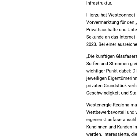
Infrastruktur.
Hierzu hat Westconnect 
Vorvermarktung für den „
Privathaushalte und Unt
Sekunde an das Internet 
2023. Bei einer ausreic
„Die künftigen Glasfaser
Surfen und Streamen glei
wichtiger Punkt dabei: 
jeweiligen Eigentümerin
privaten Grundstück verl
Geschwindigkeit und Stabi
Westenergie-Regionalmana
Wettbewerbsvorteil und v
eigenen Glasfaseranschlu
Kundinnen und Kunden im
werden. Interessierte, d