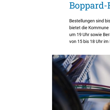
Boppard-R
Sitzungsbekanntmachungen
Öffentliche Bekanntmachunge
Ukra
Sitzungstermine und Niederschriften
Ausschreibungen
Bestellungen sind b
Textrecherche
Bauleitplanung
bietet die Kommune a
Livestream Sitzungen auf Youtube
Baugrundstücke
um 19 Uhr sowie Bera
von 15 bis 18 Uhr i
Wahlergebnisse
Straßenausbaupläne
Wiederkehrende Straßenausba
Gewerbe-Anmeldung/Ummeld
Gewerberegisterauskunft
Grundsteuerreform
Haushaltsplan
Satzungen und Richtlinien