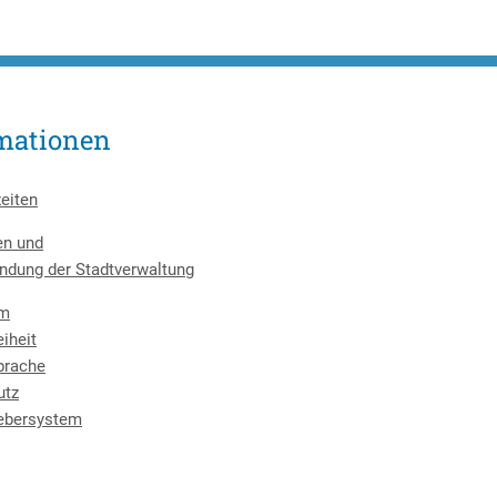
mationen
eiten
en und
ndung der Stadtverwaltung
um
eiheit
prache
utz
ebersystem