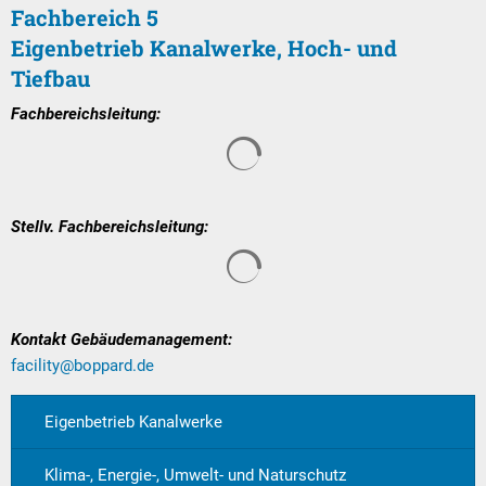
Textrecherche
Bauleitplanung
Mehrzweckge
Fachbereich 5
Eigenbetrieb Kanalwerke, Hoch- und
Livestream Sitzungen auf Youtube
Baugrundstücke
Schutzhütten
Tiefbau
Wahlergebnisse
Straßenausbaupläne
Jugendzeltpla
Fachbereichsleitung:
Wiederkehrende Straßenausbaubeiträge
Vereine und V
Suchergebnisse werden gelade
Gewerbe-Anmeldung/Ummeldung/Abmeldun
Bücher-Shop
Gewerberegisterauskunft
Stellv. Fachbereichsleitung:
Anlegezeiten H
Suchergebnisse werden gelade
Grundsteuerreform
Haushaltsplan
Kontakt Gebäudemanagement:
Satzungen und Richtlinien
facility@boppard.de
Eigenbetrieb Kanalwerke
Klima-, Energie-, Umwelt- und Naturschutz