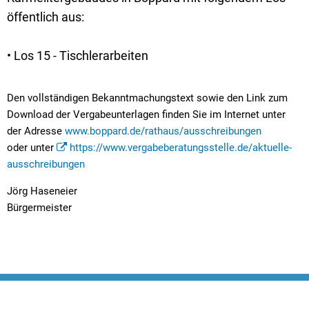
Textrecherche
Bauleitplanung
Mehrzweckge
öffentlich aus:
Livestream Sitzungen auf Youtube
Baugrundstücke
Schutzhütten
• Los 15 - Tischlerarbeiten
Wahlergebnisse
Straßenausbaupläne
Jugendzeltpla
Wiederkehrende Straßenausbaubeiträge
Vereine und V
Den vollständigen Bekanntmachungstext sowie den Link zum
Gewerbe-Anmeldung/Ummeldung/Abmeldun
Download der Vergabeunterlagen finden Sie im Internet unter
Bücher-Shop
der Adresse
www.boppard.de/rathaus/ausschreibungen
Gewerberegisterauskunft
Anlegezeiten H
oder unter
https://www.vergabeberatungsstelle.de/aktuelle-
ausschreibungen
Grundsteuerreform
Jörg Haseneier
Haushaltsplan
Bürgermeister
Satzungen und Richtlinien