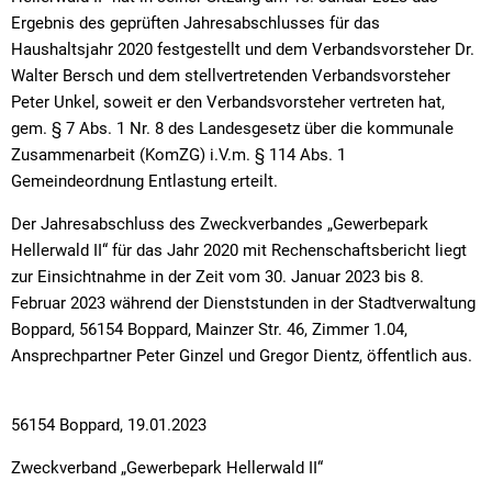
Textrecherche
Bauleitplanung
Mehrzweckge
Ergebnis des geprüften Jahresabschlusses für das
Livestream Sitzungen auf Youtube
Baugrundstücke
Schutzhütten
Haushaltsjahr 2020 festgestellt und dem Verbandsvorsteher Dr.
Walter Bersch und dem stellvertretenden Verbandsvorsteher
Wahlergebnisse
Straßenausbaupläne
Jugendzeltpla
Peter Unkel, soweit er den Verbandsvorsteher vertreten hat,
gem. § 7 Abs. 1 Nr. 8 des Landesgesetz über die kommunale
Wiederkehrende Straßenausbaubeiträge
Vereine und V
Zusammenarbeit (KomZG) i.V.m. § 114 Abs. 1
Gewerbe-Anmeldung/Ummeldung/Abmeldun
Gemeindeordnung Entlastung erteilt.
Bücher-Shop
Gewerberegisterauskunft
Der Jahresabschluss des Zweckverbandes „Gewerbepark
Anlegezeiten H
Hellerwald II“ für das Jahr 2020 mit Rechenschaftsbericht liegt
Grundsteuerreform
zur Einsichtnahme in der Zeit vom 30. Januar 2023 bis 8.
Februar 2023 während der Dienststunden in der Stadtverwaltung
Haushaltsplan
Boppard, 56154 Boppard, Mainzer Str. 46, Zimmer 1.04,
Satzungen und Richtlinien
Ansprechpartner Peter Ginzel und Gregor Dientz, öffentlich aus.
56154 Boppard, 19.01.2023
Zweckverband „Gewerbepark Hellerwald II“