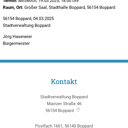
Textrecherche
Bauleitplanung
Mehrzweckge
Termin:
Mittwoch, 19.03.2025, 18:00 Uhr
Raum, Ort:
Großer Saal, Stadthalle Boppard, 56154 Boppard
Livestream Sitzungen auf Youtube
Baugrundstücke
Schutzhütten
56154 Boppard, 04.03.2025
Wahlergebnisse
Straßenausbaupläne
Jugendzeltpla
Stadtverwaltung Boppard
Wiederkehrende Straßenausbaubeiträge
Vereine und V
Jörg Haseneier
Bürgermeister
Gewerbe-Anmeldung/Ummeldung/Abmeldun
Bücher-Shop
Gewerberegisterauskunft
Anlegezeiten H
Grundsteuerreform
Kontakt
Haushaltsplan
Satzungen und Richtlinien
Stadtverwaltung Boppard
Mainzer Straße 46
56154
Boppard
Postfach 1661, 56140 Boppard