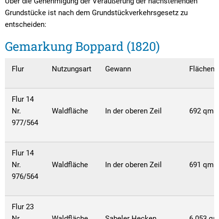
Textrecherche
Bauleitplanung
Mehrzweckge
Über die Genehmigung der Veräußerung der nachstehenden
Grundstücke ist nach dem Grundstückverkehrsgesetz zu
Livestream Sitzungen auf Youtube
Baugrundstücke
Schutzhütten
entscheiden:
Wahlergebnisse
Straßenausbaupläne
Jugendzeltpla
Gemarkung Boppard (1820)
Wiederkehrende Straßenausbaubeiträge
Vereine und V
Flur
Nutzungsart
Gewann
Flächeng
Gewerbe-Anmeldung/Ummeldung/Abmeldun
Bücher-Shop
Gewerberegisterauskunft
Flur 14
Anlegezeiten H
Nr.
Waldfläche
In der oberen Zeil
692 qm
Grundsteuerreform
977/564
Haushaltsplan
Flur 14
Satzungen und Richtlinien
Nr.
Waldfläche
In der oberen Zeil
691 qm
976/564
Flur 23
Nr.
Waldfläche
Sabeler Hecken
6.053 q