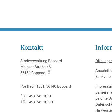
Kontakt
Infor
Stadtverwaltung Boppard
Öffnungsz
Mainzer Straße 46
Anschrift
56154
Boppard
Bankverbi
Postfach 1661, 56140 Boppard
Impress
Barrierefr
+49 6742 103-0
Leichte S
+49 6742 103-30
Datensch
Hinweisg