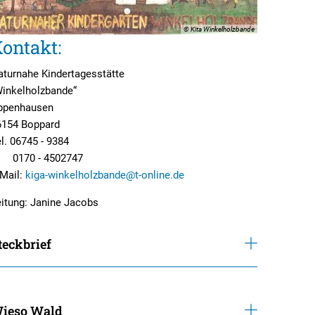
Mehrzweckgebäude
© Kita Winkelholzbande
ontakt:
beleuchtung
rbeit
Schutzhütten
aturnahe Kindertagesstätte
sicht
Jugendzeltplatz
Winkelholzbande“
hrparks
ppenhausen
weitere Organisationen
Vereine und Verbände
6154 Boppard
lte
Bücher-Shop
l. 06745 - 9384
170 - 4502747
Anlegezeiten Hotelschiffe
-Mail:
kiga-winkelholzbande@t-online.de
itung: Janine Jacobs
teckbrief
ieso Wald