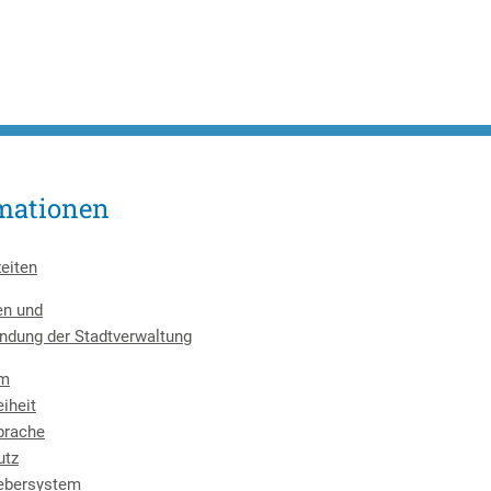
mationen
eiten
en und
ndung der Stadtverwaltung
um
eiheit
prache
utz
ebersystem