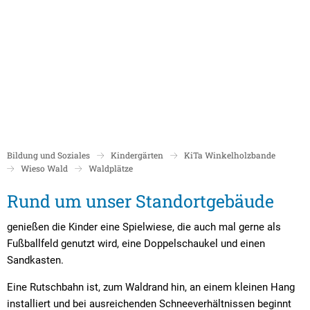
Politik
Rathaus/Verwaltung
Bildung und Soziales
Leben in Boppard
Karriere
Stadtrat Boppard
Bürgermeister
Schulen
Beigeordnete
Mitarbeiterverzeichnis
Kindergärten
Über Boppard
Stadtgeschich
Ortsbeiräte und Ortsvorsteher/innen
Bürgerservice
Stadtbibliothek
Bildung und Soziales
Kindergärten
KiTa Winkelholzbande
Freizeit, Kultur und Tourismus
Freibad Boppa
Ortsbezirke
Wieso Wald
Waldplätze
Mandatsträger/innen
Stadtentwicklung/Konzepte
Museum
Tourist Inform
Waldplätze
Rund um unser Standortgebäude
Partnerstädte
Ratsinformation LOGIN für Mandatsträger
Klimaschutz in Boppard
Ehrenamt & Engagement
Stadtbibliothe
genießen die Kinder eine Spielwiese, die auch mal gerne als
Sitzungskalender
Pressemitteilungen
Gleichstellungsbeauftragte
Fußballfeld genutzt wird, eine Doppelschaukel und einen
Stadthalle
Sitzungsbekanntmachungen
Öffentliche Bekanntmachungen
Ukrainehilfe
Sandkasten.
Museum
Sitzungstermine und Niederschriften
Ausschreibungen
Eine Rutschbahn ist, zum Waldrand hin, an einem kleinen Hang
installiert und bei ausreichenden Schneeverhältnissen beginnt