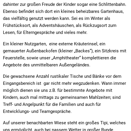
Textrecherche
Bauleitplanung
Mehrzweckge
dahinter zur großen Freude der Kinder sogar eine Schlittenbahn.
Ebenso befindet sich dort ein kleines beheizbares Gartenhaus,
Livestream Sitzungen auf Youtube
Baugrundstücke
Schutzhütten
das vielfältig genutzt werden kann. Sei es im Winter als
Wahlergebnisse
Straßenausbaupläne
Jugendzeltpla
Frühstücksort, als Adventshäuschen, als Rückzugsort zum
Lesen, für Elterngespräche und vieles mehr.
Wiederkehrende Straßenausbaubeiträge
Vereine und V
Ein kleiner Nutzgarten, eine externe Kräuterinsel, ein
Gewerbe-Anmeldung/Ummeldung/Abmeldun
Bücher-Shop
gemauerter Außenbackofen (kleiner „Backes“), ein Sitzkreis mit
Feuerstelle, sowie unser „Amphitheater“ komplettieren die
Gewerberegisterauskunft
Anlegezeiten H
Angebote des unmittelbaren Außengeländes.
Grundsteuerreform
Die gewachsene Anzahl rustikaler Tische und Bänke vor dem
Haushaltsplan
Eingangsbereich ist gar nicht mehr wegzudenken. Wann immer
möglich dienen sie uns z.B. für bestimmte Angebote mit
Satzungen und Richtlinien
Kindern, auch mal mittags zu gemeinsamen Mahlzeiten; sind
Treff- und Angelpunkt für die Familien und auch für
Entwicklungs- und Teamgespräche.
Auf unserer benachbarten Wiese steht ein großes Tipi, welches
uns ermöglicht, auch bei nassem Wetter in großer Runde