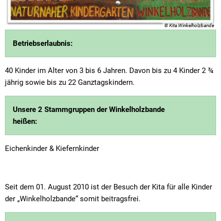
Textrecherche
Bauleitplanung
Mehrzweckge
Livestream Sitzungen auf Youtube
Baugrundstücke
Schutzhütten
© Kita Winkelholzbande
Wahlergebnisse
Straßenausbaupläne
Jugendzeltpla
Betriebserlaubnis:
Wiederkehrende Straßenausbaubeiträge
Vereine und V
40 Kinder im Alter von 3 bis 6 Jahren. Davon bis zu 4 Kinder 2 ¾
Gewerbe-Anmeldung/Ummeldung/Abmeldun
jährig sowie bis zu 22 Ganztagskindern.
Bücher-Shop
Gewerberegisterauskunft
Anlegezeiten H
Unsere 2 Stammgruppen der Winkelholzbande
Grundsteuerreform
heißen:
Haushaltsplan
Eichenkinder & Kiefernkinder
Satzungen und Richtlinien
Seit dem 01. August 2010 ist der Besuch der Kita für alle Kinder
der „Winkelholzbande“ somit beitragsfrei.