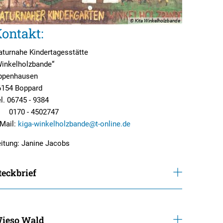
Mehrzweckgebäude
© Kita Winkelholzbande
ontakt:
beleuchtung
rbeit
Schutzhütten
aturnahe Kindertagesstätte
sicht
Jugendzeltplatz
Winkelholzbande“
hrparks
ppenhausen
weitere Organisationen
Vereine und Verbände
6154 Boppard
lte
Bücher-Shop
l. 06745 - 9384
170 - 4502747
Anlegezeiten Hotelschiffe
-Mail:
kiga-winkelholzbande@t-online.de
itung: Janine Jacobs
teckbrief
ieso Wald