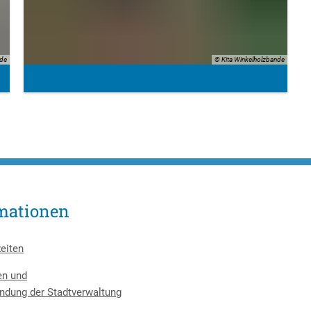
nde
© Kita Winkelholzbande
mationen
eiten
en und
ndung der Stadtverwaltung