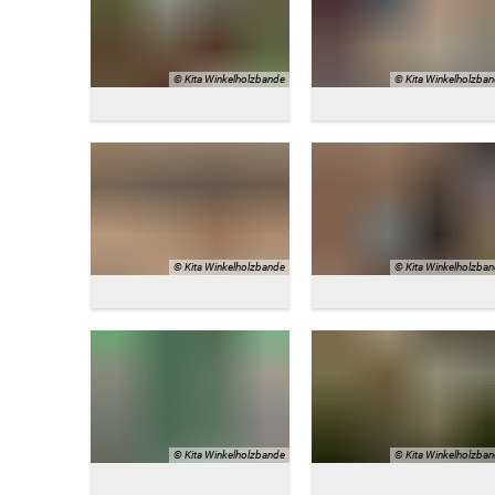
Sitzungsbekanntmachungen
Öffentliche Bekanntmachunge
Ukra
Sitzungstermine und Niederschriften
Ausschreibungen
© Kita Winkelholzbande
© Kita Winkelholzba
Textrecherche
Bauleitplanung
Livestream Sitzungen auf Youtube
Baugrundstücke
Wahlergebnisse
Straßenausbaupläne
Wiederkehrende Straßenausba
© Kita Winkelholzbande
© Kita Winkelholzba
Gewerbe-Anmeldung/Ummeld
Gewerberegisterauskunft
Grundsteuerreform
Haushaltsplan
Satzungen und Richtlinien
© Kita Winkelholzbande
© Kita Winkelholzba