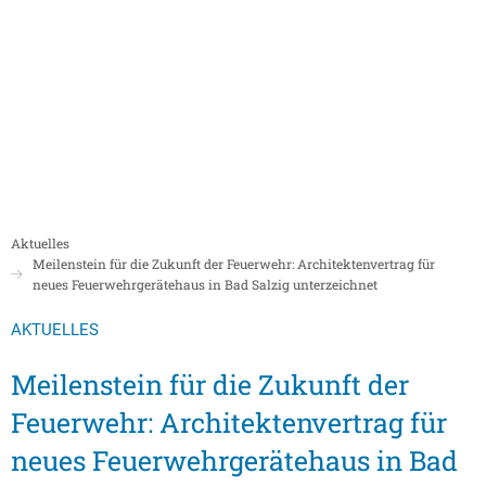
Politik
Rathaus/Verwaltung
Bildung und Soziales
Leben in Boppard
Karriere
Stadtrat Boppard
Bürgermeister
Schulen
Beigeordnete
Mitarbeiterverzeichnis
Kindergärten
Über Boppard
Stadtgeschich
Ortsbeiräte und Ortsvorsteher/innen
Bürgerservice
Stadtbibliothek
Aktuelles
Freizeit, Kultur und Tourismus
Freibad Boppa
Ortsbezirke
Meilenstein für die Zukunft der Feuerwehr: Architektenvertrag für
Mandatsträger/innen
Stadtentwicklung/Konzepte
Museum
neues Feuerwehrgerätehaus in Bad Salzig unterzeichnet
Tourist Inform
Partnerstädte
Ratsinformation LOGIN für Mandatsträger
Klimaschutz in Boppard
Ehrenamt & Engagement
AKTUELLES
Stadtbibliothe
Sitzungskalender
Pressemitteilungen
Gleichstellungsbeauftragte
Meilenstein für die Zukunft der
Stadthalle
Sitzungsbekanntmachungen
Öffentliche Bekanntmachungen
Ukrainehilfe
Feuerwehr: Architektenvertrag für
Museum
Sitzungstermine und Niederschriften
Ausschreibungen
neues Feuerwehrgerätehaus in Bad