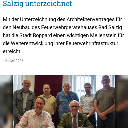
Textrecherche
Bauleitplanung
Mehrzweckge
Salzig unterzeichnet
Livestream Sitzungen auf Youtube
Baugrundstücke
Schutzhütten
Mit der Unterzeichnung des Architektenvertrages für
Wahlergebnisse
Straßenausbaupläne
Jugendzeltpla
den Neubau des Feuerwehrgerätehauses Bad Salzig
Wiederkehrende Straßenausbaubeiträge
hat die Stadt Boppard einen wichtigen Meilenstein für
Vereine und V
die Weiterentwicklung ihrer Feuerwehrinfrastruktur
Gewerbe-Anmeldung/Ummeldung/Abmeldun
Bücher-Shop
erreicht.
Gewerberegisterauskunft
Anlegezeiten H
10. Juni 2026
Grundsteuerreform
Haushaltsplan
Satzungen und Richtlinien