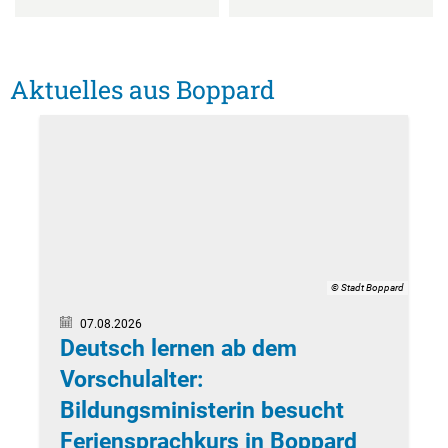
Textrecherche
Bauleitplanung
Mehrzweckge
Livestream Sitzungen auf Youtube
Baugrundstücke
Schutzhütten
Wahlergebnisse
Straßenausbaupläne
Aktuelles aus Boppard
Jugendzeltpla
Wiederkehrende Straßenausbaubeiträge
Vereine und V
Gewerbe-Anmeldung/Ummeldung/Abmeldun
Bücher-Shop
Gewerberegisterauskunft
Anlegezeiten H
Grundsteuerreform
Haushaltsplan
© Stadt Boppard
Satzungen und Richtlinien
07.08.2026
Deutsch lernen ab dem
Vorschulalter:
Bildungsministerin besucht
Feriensprachkurs in Boppard