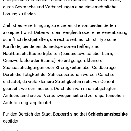
Textrecherche
Bauleitplanung
Mehrzweckge
durch Gespräche und Verhandlungen eine einvernehmliche
Livestream Sitzungen auf Youtube
Baugrundstücke
Schutzhütten
Lösung zu finden.
Wahlergebnisse
Straßenausbaupläne
Jugendzeltpla
Ziel ist es, eine Einigung zu erzielen, die von beiden Seiten
akzeptiert wird. Dabei wird ein Vergleich oder eine Vereinbarung
Wiederkehrende Straßenausbaubeiträge
Vereine und V
schriftlich festgehalten, die rechtsverbindlich ist. Typische
Konflikte, bei denen Schiedspersonen helfen, sind
Gewerbe-Anmeldung/Ummeldung/Abmeldun
Bücher-Shop
Nachbarschaftsstreitigkeiten (beispielsweise über Lärm,
Gewerberegisterauskunft
Grenzverläufe oder Bäume), Beleidigungen, kleinere
Anlegezeiten H
Sachbeschädigungen oder Streitigkeiten über Geldbeträge.
Grundsteuerreform
Durch die Tätigkeit der Schiedspersonen werden Gerichte
entlastet, da viele kleinere Streitigkeiten nicht vor Gericht
Haushaltsplan
gebracht werden müssen. Durch den von ihnen abgelegten
Satzungen und Richtlinien
Amtseid sind sie zur Verschwiegenheit und zur unparteiischen
Amtsführung verpflichtet.
Für den Bereich der Stadt Boppard sind drei
Schiedsamtsbezirke
gebildet: