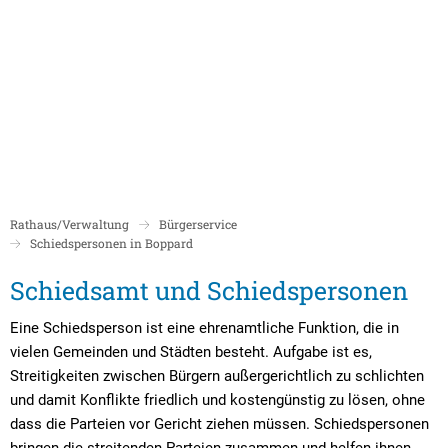
Politik
Rathaus/Verwaltung
Bildung und Soziales
Leben in Boppard
Karriere
Stadtrat Boppard
Bürgermeister
Schulen
Beigeordnete
Mitarbeiterverzeichnis
Kindergärten
Über Boppard
Stadtgeschich
Ortsbeiräte und Ortsvorsteher/innen
Bürgerservice
Stadtbibliothek
Rathaus/Verwaltung
Bürgerservice
Freizeit, Kultur und Tourismus
Freibad Boppa
Ortsbezirke
Schiedspersonen in Boppard
Mandatsträger/innen
Stadtentwicklung/Konzepte
Museum
Tourist Inform
Schiedspersonen
Schiedsamt und Schiedspersonen
Partnerstädte
Ratsinformation LOGIN für Mandatsträger
Klimaschutz in Boppard
Ehrenamt & Engagement
in
Stadtbibliothe
Eine Schiedsperson ist eine ehrenamtliche Funktion, die in
Sitzungskalender
Pressemitteilungen
Gleichstellungsbeauftragte
vielen Gemeinden und Städten besteht. Aufgabe ist es,
Boppard
Stadthalle
Sitzungsbekanntmachungen
Öffentliche Bekanntmachungen
Ukrainehilfe
Streitigkeiten zwischen Bürgern außergerichtlich zu schlichten
und damit Konflikte friedlich und kostengünstig zu lösen, ohne
Museum
Sitzungstermine und Niederschriften
Ausschreibungen
dass die Parteien vor Gericht ziehen müssen. Schiedspersonen
bringen die streitenden Parteien zusammen und helfen ihnen,