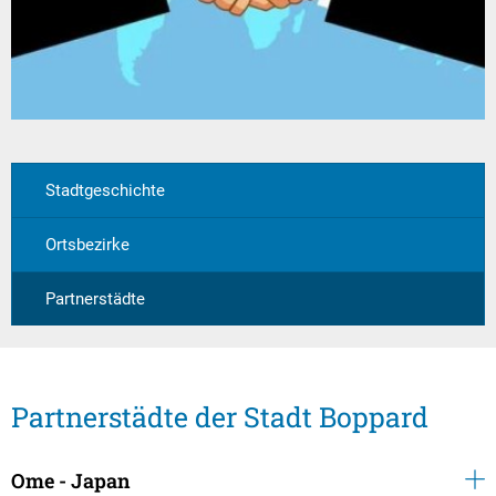
Textrecherche
Bauleitplanung
Mehrzweckge
Livestream Sitzungen auf Youtube
Baugrundstücke
Schutzhütten
Wahlergebnisse
Straßenausbaupläne
Jugendzeltpla
Wiederkehrende Straßenausbaubeiträge
Vereine und V
Gewerbe-Anmeldung/Ummeldung/Abmeldun
Bücher-Shop
Stadtgeschichte
Gewerberegisterauskunft
Anlegezeiten H
Ortsbezirke
Grundsteuerreform
Partnerstädte
Haushaltsplan
Satzungen und Richtlinien
Partnerstädte der Stadt Boppard
Ome - Japan