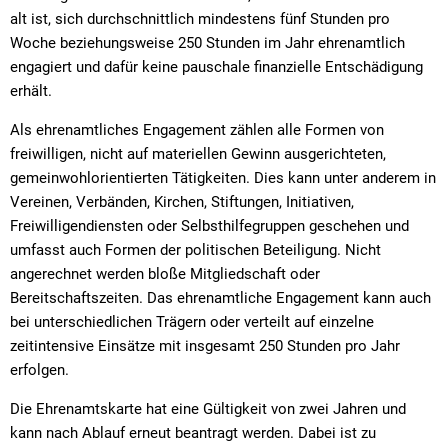
Textrecherche
Bauleitplanung
Mehrzweckge
alt ist, sich durchschnittlich mindestens fünf Stunden pro
Livestream Sitzungen auf Youtube
Baugrundstücke
Woche beziehungsweise 250 Stunden im Jahr ehrenamtlich
Schutzhütten
engagiert und dafür keine pauschale finanzielle Entschädigung
Wahlergebnisse
Straßenausbaupläne
Jugendzeltpla
erhält.
Wiederkehrende Straßenausbaubeiträge
Vereine und V
Als ehrenamtliches Engagement zählen alle Formen von
freiwilligen, nicht auf materiellen Gewinn ausgerichteten,
Gewerbe-Anmeldung/Ummeldung/Abmeldun
Bücher-Shop
gemeinwohlorientierten Tätigkeiten. Dies kann unter anderem in
Gewerberegisterauskunft
Vereinen, Verbänden, Kirchen, Stiftungen, Initiativen,
Anlegezeiten H
Freiwilligendiensten oder Selbsthilfegruppen geschehen und
Grundsteuerreform
umfasst auch Formen der politischen Beteiligung. Nicht
angerechnet werden bloße Mitgliedschaft oder
Haushaltsplan
Bereitschaftszeiten. Das ehrenamtliche Engagement kann auch
Satzungen und Richtlinien
bei unterschiedlichen Trägern oder verteilt auf einzelne
zeitintensive Einsätze mit insgesamt 250 Stunden pro Jahr
erfolgen.
Die Ehrenamtskarte hat eine Gültigkeit von zwei Jahren und
kann nach Ablauf er­neut beantragt werden. Dabei ist zu