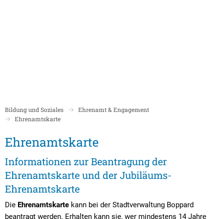
Politik
Rathaus/Verwaltung
Bildung und Soziales
Leben in Boppard
Karriere
Stadtrat Boppard
Bürgermeister
Schulen
Beigeordnete
Mitarbeiterverzeichnis
Kindergärten
Über Boppard
Stadtgeschich
Ortsbeiräte und Ortsvorsteher/innen
Bürgerservice
Stadtbibliothek
Bildung und Soziales
Ehrenamt & Engagement
Freizeit, Kultur und Tourismus
Freibad Boppa
Ortsbezirke
Ehrenamtskarte
Mandatsträger/innen
Stadtentwicklung/Konzepte
Museum
Tourist Inform
Ehrenamtskarte
Ehrenamtskarte
Partnerstädte
Ratsinformation LOGIN für Mandatsträger
Klimaschutz in Boppard
Ehrenamt & Engagement
Stadtbibliothe
Informationen zur Beantragung der
Sitzungskalender
Pressemitteilungen
Gleichstellungsbeauftragte
Ehrenamtskarte und der Jubiläums-
Stadthalle
Sitzungsbekanntmachungen
Öffentliche Bekanntmachungen
Ukrainehilfe
Ehrenamtskarte
Museum
Sitzungstermine und Niederschriften
Ausschreibungen
Die
Ehrenamtskarte
kann bei der Stadtverwaltung Boppard
beantragt werden. Erhalten kann sie, wer mindestens 14 Jahre