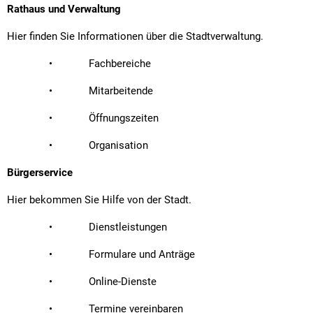
Textrecherche
Bauleitplanung
Mehrzweckge
Rathaus und Verwaltung
Livestream Sitzungen auf Youtube
Baugrundstücke
Schutzhütten
Hier finden Sie Informationen über die Stadtverwaltung.
Wahlergebnisse
Straßenausbaupläne
Jugendzeltpla
• Fachbereiche
Wiederkehrende Straßenausbaubeiträge
Vereine und V
• Mitarbeitende
Gewerbe-Anmeldung/Ummeldung/Abmeldun
• Öffnungszeiten
Bücher-Shop
Gewerberegisterauskunft
• Organisation
Anlegezeiten H
Grundsteuerreform
Bürgerservice
Haushaltsplan
Hier bekommen Sie Hilfe von der Stadt.
Satzungen und Richtlinien
• Dienstleistungen
• Formulare und Anträge
• Online-Dienste
• Termine vereinbaren