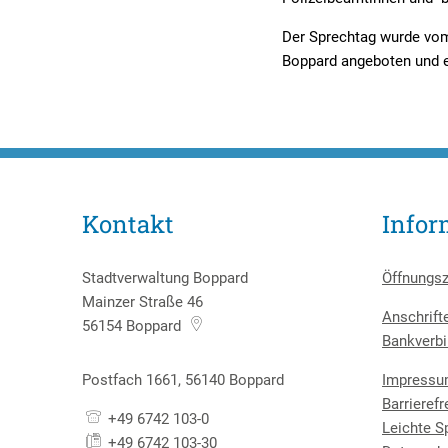
Der Sprechtag wurde vom
Boppard angeboten und e
Kontakt
Infor
Stadtverwaltung Boppard
Öffnungsz
Mainzer Straße 46
Anschrift
56154
Boppard
Bankverbi
Postfach 1661, 56140 Boppard
Impress
Barrierefr
+49 6742 103-0
Leichte S
+49 6742 103-30