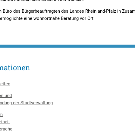
 Büro des Bürgerbeauftragten des Landes Rheinland-Pfalz in Zusam
rmöglichte eine wohnortnahe Beratung vor Ort.
mationen
eiten
en und
ndung der Stadtverwaltung
um
eiheit
prache