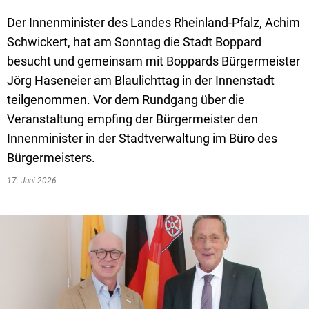
Textrecherche
Bauleitplanung
Mehrzweckge
Der Innenminister des Landes Rheinland-Pfalz, Achim
Livestream Sitzungen auf Youtube
Baugrundstücke
Schutzhütten
Schwickert, hat am Sonntag die Stadt Boppard
Wahlergebnisse
Straßenausbaupläne
Jugendzeltpla
besucht und gemeinsam mit Boppards Bürgermeister
Jörg Haseneier am Blaulichttag in der Innenstadt
Wiederkehrende Straßenausbaubeiträge
Vereine und V
teilgenommen. Vor dem Rundgang über die
Gewerbe-Anmeldung/Ummeldung/Abmeldun
Bücher-Shop
Veranstaltung empfing der Bürgermeister den
Innenminister in der Stadtverwaltung im Büro des
Gewerberegisterauskunft
Anlegezeiten H
Bürgermeisters.
Grundsteuerreform
17. Juni 2026
Haushaltsplan
Satzungen und Richtlinien