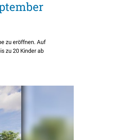
eptember
Mehrzweckgebäude
beleuchtung
rbeit
Schutzhütten
sicht
Jugendzeltplatz
e zu eröffnen. Auf
hrparks
weitere Organisationen
Vereine und Verbände
is zu 20 Kinder ab
lte
Bücher-Shop
Anlegezeiten Hotelschiffe