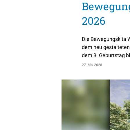
Bewegungs
Sitzungsbekanntmachungen
Öffentliche Bekanntmachunge
Ukra
Sitzungstermine und Niederschriften
Ausschreibungen
2026
Textrecherche
Bauleitplanung
Livestream Sitzungen auf Youtube
Baugrundstücke
Die Bewegungskita We
dem neu gestalteten 
Wahlergebnisse
Straßenausbaupläne
dem 3. Geburtstag bi
Wiederkehrende Straßenausba
27. Mai 2026
Gewerbe-Anmeldung/Ummeld
Gewerberegisterauskunft
Grundsteuerreform
Haushaltsplan
Satzungen und Richtlinien