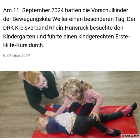
Textrecherche
Bauleitplanung
Mehrzweckge
Am 11. September 2024 hatten die Vorschulkinder
Livestream Sitzungen auf Youtube
Baugrundstücke
Schutzhütten
der Bewegungskita Weiler einen besonderen Tag: Der
Wahlergebnisse
Straßenausbaupläne
Jugendzeltpla
DRK-Kreisverband Rhein-Hunsrück besuchte den
Kindergarten und führte einen kindgerechten Erste-
Wiederkehrende Straßenausbaubeiträge
Vereine und V
Hilfe-Kurs durch.
Gewerbe-Anmeldung/Ummeldung/Abmeldun
Bücher-Shop
9. Oktober 2024
Gewerberegisterauskunft
Anlegezeiten H
Grundsteuerreform
Haushaltsplan
Satzungen und Richtlinien
© Kita Weiler