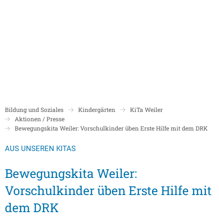
Politik
Rathaus/Verwaltung
Bildung und Soziales
Leben in Boppard
Karriere
Stadtrat Boppard
Bürgermeister
Schulen
Beigeordnete
Mitarbeiterverzeichnis
Kindergärten
Über Boppard
Stadtgeschich
Ortsbeiräte und Ortsvorsteher/innen
Bürgerservice
Stadtbibliothek
Bildung und Soziales
Kindergärten
KiTa Weiler
Freizeit, Kultur und Tourismus
Freibad Boppa
Ortsbezirke
Aktionen / Presse
Mandatsträger/innen
Stadtentwicklung/Konzepte
Museum
Bewegungskita Weiler: Vorschulkinder üben Erste Hilfe mit dem DRK
Tourist Inform
Partnerstädte
Ratsinformation LOGIN für Mandatsträger
Klimaschutz in Boppard
Ehrenamt & Engagement
AUS UNSEREN KITAS
Stadtbibliothe
Sitzungskalender
Pressemitteilungen
Gleichstellungsbeauftragte
Bewegungskita Weiler:
Stadthalle
Sitzungsbekanntmachungen
Öffentliche Bekanntmachungen
Ukrainehilfe
Vorschulkinder üben Erste Hilfe mit
Museum
Sitzungstermine und Niederschriften
Ausschreibungen
dem DRK