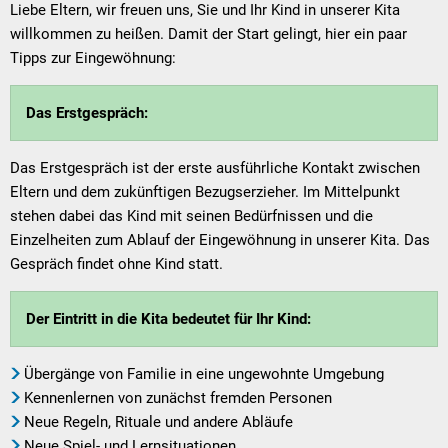
Textrecherche
Bauleitplanung
Mehrzweckge
Liebe Eltern, wir freuen uns, Sie und Ihr Kind in unserer Kita
willkommen zu heißen. Damit der Start gelingt, hier ein paar
Livestream Sitzungen auf Youtube
Baugrundstücke
Schutzhütten
Tipps zur Eingewöhnung:
Wahlergebnisse
Straßenausbaupläne
Jugendzeltpla
Das Erstgespräch:
Wiederkehrende Straßenausbaubeiträge
Vereine und V
Gewerbe-Anmeldung/Ummeldung/Abmeldun
Das Erstgespräch ist der erste ausführliche Kontakt zwischen
Bücher-Shop
Eltern und dem zukünftigen Bezugserzieher. Im Mittelpunkt
Gewerberegisterauskunft
Anlegezeiten H
stehen dabei das Kind mit seinen Bedürfnissen und die
Einzelheiten zum Ablauf der Eingewöhnung in unserer Kita. Das
Grundsteuerreform
Gespräch findet ohne Kind statt.
Haushaltsplan
Der Eintritt in die Kita bedeutet für Ihr Kind:
Satzungen und Richtlinien
Übergänge von Familie in eine ungewohnte Umgebung
Kennenlernen von zunächst fremden Personen
Neue Regeln, Rituale und andere Abläufe
Neue Spiel- und Lernsituationen