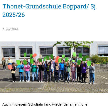
Textrecherche
Bauleitplanung
Mehrzweckge
Thonet-Grundschule Boppard/ Sj.
Livestream Sitzungen auf Youtube
Baugrundstücke
Schutzhütten
2025/26
Wahlergebnisse
Straßenausbaupläne
Jugendzeltpla
Wiederkehrende Straßenausbaubeiträge
1. Juni 2026
Vereine und V
Gewerbe-Anmeldung/Ummeldung/Abmeldun
Bücher-Shop
Gewerberegisterauskunft
Anlegezeiten H
Grundsteuerreform
Haushaltsplan
Satzungen und Richtlinien
Auch in diesem Schuljahr fand wieder der alljährliche