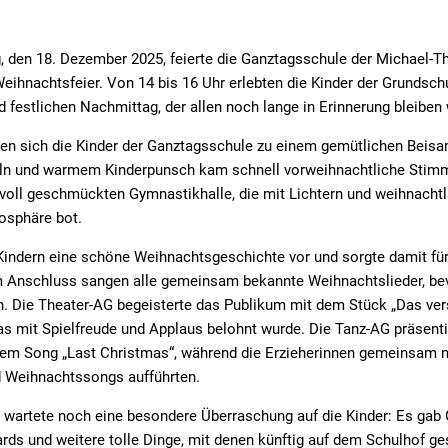
 den 18. Dezember 2025, feierte die Ganztagsschule der Michael-T
ihnachtsfeier. Von 14 bis 16 Uhr erlebten die Kinder der Grundsch
festlichen Nachmittag, der allen noch lange in Erinnerung bleiben 
n sich die Kinder der Ganztagsschule zu einem gemütlichen Beisa
eln und warmem Kinderpunsch kam schnell vorweihnachtliche Stim
bevoll geschmückten Gymnastikhalle, die mit Lichtern und weihnacht
osphäre bot.
indern eine schöne Weihnachtsgeschichte vor und sorgte damit für
 Anschluss sangen alle gemeinsam bekannte Weihnachtslieder, be
 Die Theater-AG begeisterte das Publikum mit dem Stück „Das v
s mit Spielfreude und Applaus belohnt wurde. Die Tanz-AG präsenti
em Song „Last Christmas“, während die Erzieherinnen gemeinsam mi
d Weihnachtssongs aufführten.
wartete noch eine besondere Überraschung auf die Kinder: Es gab G
ards und weitere tolle Dinge, mit denen künftig auf dem Schulhof ge