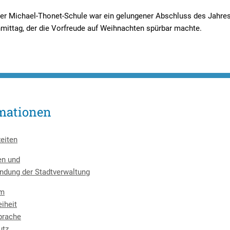
er Michael-Thonet-Schule war ein gelungener Abschluss des Jahres 
mittag, der die Vorfreude auf Weihnachten spürbar machte.
mationen
eiten
en und
ndung der Stadtverwaltung
um
eiheit
prache
utz