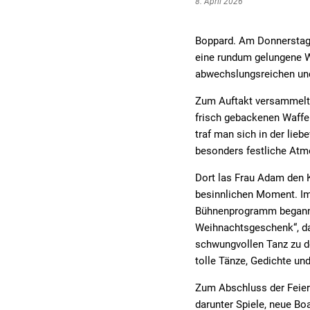
8. April 2026
Boppard. Am Donnerstag,
eine rundum gelungene We
abwechslungsreichen und 
Zum Auftakt versammelte
frisch gebackenen Waff
traf man sich in der lie
besonders festliche Atm
Dort las Frau Adam den K
besinnlichen Moment. Im
Bühnenprogramm begann.
Weihnachtsgeschenk“, da
schwungvollen Tanz zu d
tolle Tänze, Gedichte un
Zum Abschluss der Feier 
darunter Spiele, neue Bo