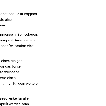
honet-Schule in Boppard
ule einen
wird.
mmensein. Bei leckeren,
mung auf. Anschließend
licher Dekoration eine
 einen ruhigen,
vor das bunte
erschwundene
erte einen
t ihren Kindern weitere
eschenke für alle,
spielt werden kann.