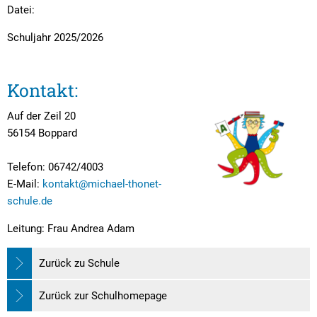
Textrecherche
Bauleitplanung
Mehrzweckge
Datei:
Livestream Sitzungen auf Youtube
Baugrundstücke
Schutzhütten
Schuljahr 2025/2026
Wahlergebnisse
Straßenausbaupläne
Jugendzeltpla
Kontakt:
Wiederkehrende Straßenausbaubeiträge
Vereine und V
Gewerbe-Anmeldung/Ummeldung/Abmeldun
Auf der Zeil 20
Bücher-Shop
56154 Boppard
Gewerberegisterauskunft
Anlegezeiten H
Telefon: 06742/4003
Grundsteuerreform
E-Mail:
kontakt@michael-thonet-
Haushaltsplan
schule.de
Satzungen und Richtlinien
Leitung: Frau Andrea Adam
Zurück zu Schule
Zurück zur Schulhomepage