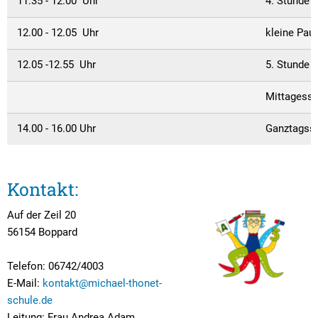
11.35 - 12.00 Uhr
4. Stunde (
12.00 - 12.05 Uhr
kleine Pau
12.05 -12.55 Uhr
5. Stunde
Mittagess
14.00 - 16.00 Uhr
Ganztagss
Kontakt:
Auf der Zeil 20
56154 Boppard
Telefon: 06742/4003
E-Mail:
kontakt@michael-thonet-
schule.de
Leitung: Frau Andrea Adam