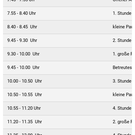
Textrecherche
Bauleitplanung
Mehrzweckge
Livestream Sitzungen auf Youtube
Baugrundstücke
Schutzhütten
7.55 - 8.40 Uhr
1. Stunde
Wahlergebnisse
Straßenausbaupläne
Jugendzeltpla
8.40 - 8.45 Uhr
kleine Pau
Wiederkehrende Straßenausbaubeiträge
Vereine und V
9.45 - 9.30 Uhr
2. Stunde
Gewerbe-Anmeldung/Ummeldung/Abmeldun
Bücher-Shop
9.30 - 10.00 Uhr
1. große P
Gewerberegisterauskunft
Anlegezeiten H
9.45 - 10.00 Uhr
Betreutes 
Grundsteuerreform
10.00 - 10.50 Uhr
3. Stunde
Haushaltsplan
10.50 - 10.55 Uhr
kleine Pau
Satzungen und Richtlinien
10.55 - 11.20 Uhr
4. Stunde (
11.20 - 11.35 Uhr
2. große P