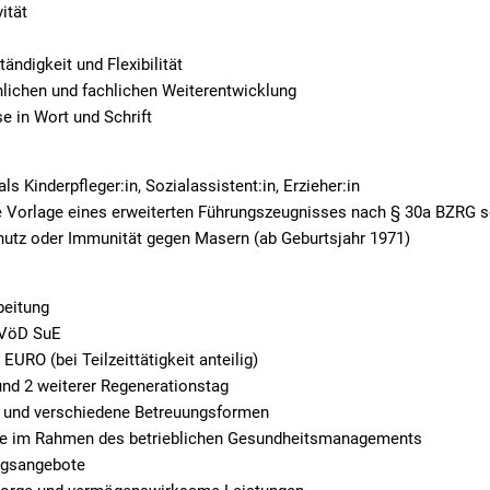
ität
ändigkeit und Flexibilität
nlichen und fachlichen Weiterentwicklung
e in Wort und Schrift
s Kinderpfleger:in, Sozialassistent:in, Erzieher:in
die Vorlage eines erweiterten Führungszeugnisses nach § 30a BZRG 
utz oder Immunität gegen Masern (ab Geburtsjahr 1971)
rbeitung
TVöD SuE
URO (bei Teilzeittätigkeit anteilig)
und 2 weiterer Regenerationstag
lt und verschiedene Betreuungsformen
e im Rahmen des betrieblichen Gesundheitsmanagements
ungsangebote