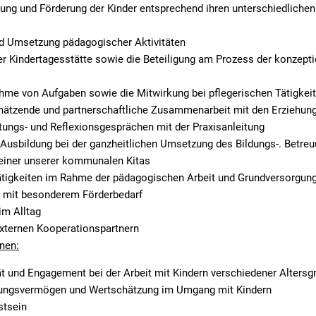
euung und Förderung der Kinder entsprechend ihren unterschiedliche
nd Umsetzung pädagogischer Aktivitäten
r Kindertagesstätte sowie die Beteiligung am Prozess der konzepti
hme von Aufgaben sowie die Mitwirkung bei pflegerischen Tätigkei
chätzende und partnerschaftliche Zusammenarbeit mit den Erziehun
tungs- und Reflexionsgesprächen mit der Praxisanleitung
Ausbildung bei der ganzheitlichen Umsetzung des Bildungs-. Betreu
 einer unserer kommunalen Kitas
ätigkeiten im Rahme der pädagogischen Arbeit und Grundversorgun
n mit besonderem Förderbedarf
im Alltag
xternen Kooperationspartnern
nen:
ät und Engagement bei der Arbeit mit Kindern verschiedener Alters
ungsvermögen und Wertschätzung im Umgang mit Kindern
tsein