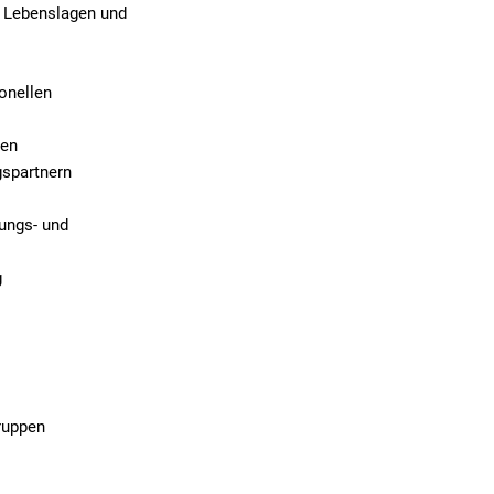
n Lebenslagen und
onellen
ten
gspartnern
ungs- und
g
gruppen