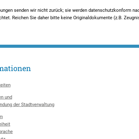
ngen senden wir nicht zurück; sie werden datenschutzkonform na
htet. Reichen Sie daher bitte keine Originaldokumente (z.B. Zeugnis
mationen
eiten
en und
ndung der Stadtverwaltung
um
eiheit
prache
utz