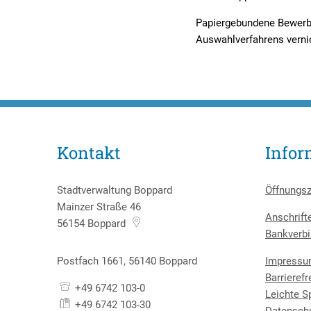
Papiergebundene Bewerbu
Auswahlverfahrens vernic
Kontakt
Infor
Stadtverwaltung Boppard
Öffnungsz
Mainzer Straße 46
Anschrift
56154
Boppard
Bankverbi
Postfach 1661, 56140 Boppard
Impress
Barrierefr
+49 6742 103-0
Leichte S
+49 6742 103-30
Datensch