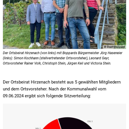
Textrecherche
Bauleitplanung
Mehrzweckge
Livestream Sitzungen auf Youtube
Baugrundstücke
Schutzhütten
Wahlergebnisse
Straßenausbaupläne
Jugendzeltpla
Wiederkehrende Straßenausbaubeiträge
Vereine und V
Gewerbe-Anmeldung/Ummeldung/Abmeldun
© Stadt Boppard
Bücher-Shop
Der Ortsbeirat Hirzenach (von links) mit Boppards Bürgermeister Jörg Haseneier
Gewerberegisterauskunft
(links): Simon Kochhann (stellvertretender Ortsvorsteher), Leonard Geyr,
Anlegezeiten H
Ortsvorsteher Rainer Volk, Christoph Stein, Jürgen Keil und Victoria Stein.
Grundsteuerreform
Haushaltsplan
Der Ortsbeirat Hirzenach besteht aus 5 gewählten Mitgliedern
und dem Ortsvorsteher. Nach der Kommunalwahl vom
Satzungen und Richtlinien
09.06.2024 ergibt sich folgende
Sitzverteilung: