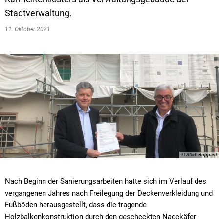
Textrecherche
Bauleitplanung
Mehrzweckge
Stadtverwaltung.
Livestream Sitzungen auf Youtube
Baugrundstücke
Schutzhütten
11. Oktober 2021
Wahlergebnisse
Straßenausbaupläne
Jugendzeltpla
Wiederkehrende Straßenausbaubeiträge
Vereine und V
Gewerbe-Anmeldung/Ummeldung/Abmeldun
Bücher-Shop
Gewerberegisterauskunft
Anlegezeiten H
Grundsteuerreform
Haushaltsplan
© Stadt Boppard
Satzungen und Richtlinien
Nach Beginn der Sanierungsarbeiten hatte sich im Verlauf des
vergangenen Jahres nach Freilegung der Deckenverkleidung und
Fußböden herausgestellt, dass die tragende
Holzbalkenkonstruktion durch den gescheckten Nagekäfer