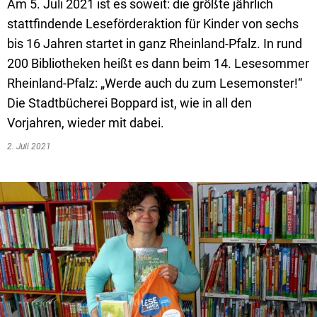
Textrecherche
Bauleitplanung
Mehrzweckge
Am 5. Juli 2021 ist es soweit: die größte jährlich
stattfindende Leseförderaktion für Kinder von sechs
Livestream Sitzungen auf Youtube
Baugrundstücke
Schutzhütten
bis 16 Jahren startet in ganz Rheinland-Pfalz. In rund
Wahlergebnisse
Straßenausbaupläne
Jugendzeltpla
200 Bibliotheken heißt es dann beim 14. Lesesommer
Rheinland-Pfalz: „Werde auch du zum Lesemonster!“
Wiederkehrende Straßenausbaubeiträge
Vereine und V
Die Stadtbücherei Boppard ist, wie in all den
Gewerbe-Anmeldung/Ummeldung/Abmeldun
Bücher-Shop
Vorjahren, wieder mit dabei.
Gewerberegisterauskunft
2. Juli 2021
Anlegezeiten H
Grundsteuerreform
Haushaltsplan
Satzungen und Richtlinien