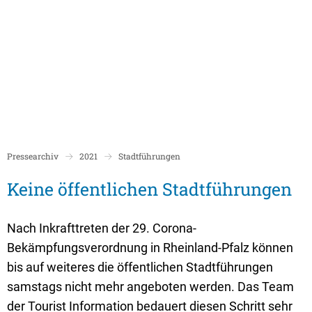
Politik
Rathaus/Verwaltung
Bildung und Soziales
Leben in Boppard
Karriere
Stadtrat Boppard
Bürgermeister
Schulen
Beigeordnete
Mitarbeiterverzeichnis
Kindergärten
Über Boppard
Stadtgeschich
Ortsbeiräte und Ortsvorsteher/innen
Bürgerservice
Stadtbibliothek
Pressearchiv
2021
Stadtführungen
Freizeit, Kultur und Tourismus
Freibad Boppa
Ortsbezirke
Mandatsträger/innen
Stadtentwicklung/Konzepte
Museum
Keine öffentlichen Stadtführungen
Tourist Inform
Partnerstädte
Ratsinformation LOGIN für Mandatsträger
Klimaschutz in Boppard
Ehrenamt & Engagement
Stadtbibliothe
Nach Inkrafttreten der 29. Corona-
Sitzungskalender
Pressemitteilungen
Gleichstellungsbeauftragte
Bekämpfungsverordnung in Rheinland-Pfalz können
Stadthalle
Sitzungsbekanntmachungen
Öffentliche Bekanntmachungen
Ukrainehilfe
bis auf weiteres die öffentlichen Stadtführungen
Museum
Sitzungstermine und Niederschriften
Ausschreibungen
samstags nicht mehr angeboten werden. Das Team
der Tourist Information bedauert diesen Schritt sehr