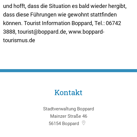
Textrecherche
Bauleitplanung
Mehrzweckge
und hofft, dass die Situation es bald wieder hergibt,
Livestream Sitzungen auf Youtube
Baugrundstücke
Schutzhütten
dass diese Führungen wie gewohnt stattfinden
können. Tourist Information Boppard, Tel.: 06742
Wahlergebnisse
Straßenausbaupläne
Jugendzeltpla
3888, tourist@boppard.de, www.boppard-
Wiederkehrende Straßenausbaubeiträge
Vereine und V
tourismus.de
Gewerbe-Anmeldung/Ummeldung/Abmeldun
Bücher-Shop
Gewerberegisterauskunft
Anlegezeiten H
Grundsteuerreform
Haushaltsplan
Kontakt
Satzungen und Richtlinien
Stadtverwaltung Boppard
Mainzer Straße 46
56154
Boppard