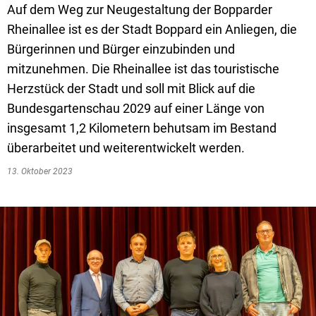
Textrecherche
Bauleitplanung
Mehrzweckge
Auf dem Weg zur Neugestaltung der Bopparder
Rheinallee ist es der Stadt Boppard ein Anliegen, die
Livestream Sitzungen auf Youtube
Baugrundstücke
Schutzhütten
Bürgerinnen und Bürger einzubinden und
Wahlergebnisse
Straßenausbaupläne
Jugendzeltpla
mitzunehmen. Die Rheinallee ist das touristische
Wiederkehrende Straßenausbaubeiträge
Herzstück der Stadt und soll mit Blick auf die
Vereine und V
Bundesgartenschau 2029 auf einer Länge von
Gewerbe-Anmeldung/Ummeldung/Abmeldun
Bücher-Shop
insgesamt 1,2 Kilometern behutsam im Bestand
Gewerberegisterauskunft
überarbeitet und weiterentwickelt werden.
Anlegezeiten H
Grundsteuerreform
13. Oktober 2023
Haushaltsplan
Satzungen und Richtlinien