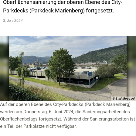
Textrecherche
Bauleitplanung
Mehrzweckge
Oberflächensanierung der oberen Ebene des City-
Parkdecks (Parkdeck Marienberg) fortgesetzt.
Livestream Sitzungen auf Youtube
Baugrundstücke
Schutzhütten
3. Juni 2024
Wahlergebnisse
Straßenausbaupläne
Jugendzeltpla
Wiederkehrende Straßenausbaubeiträge
Vereine und V
Gewerbe-Anmeldung/Ummeldung/Abmeldun
Bücher-Shop
Gewerberegisterauskunft
Anlegezeiten H
Grundsteuerreform
Haushaltsplan
Satzungen und Richtlinien
© Stadt Boppard
Auf der oberen Ebene des City-Parkdecks (Parkdeck Marienberg)
werden am Donnerstag, 6. Juni 2024, die Sanierungsarbeiten des
Oberflächenbelags fortgesetzt. Während der Sanierungsarbeiten ist
ein Teil der Parkplätze nicht verfügbar.