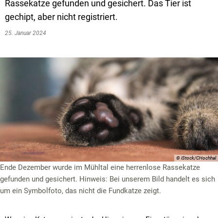
Textrecherche
Bauleitplanung
Mehrzweckge
Rassekatze gefunden und gesichert. Das Tier ist
gechipt, aber nicht registriert.
Livestream Sitzungen auf Youtube
Baugrundstücke
Schutzhütten
25. Januar 2024
Wahlergebnisse
Straßenausbaupläne
Jugendzeltpla
Wiederkehrende Straßenausbaubeiträge
Vereine und V
Gewerbe-Anmeldung/Ummeldung/Abmeldun
Bücher-Shop
Gewerberegisterauskunft
Anlegezeiten H
Grundsteuerreform
Haushaltsplan
Satzungen und Richtlinien
© iStock/CHochhal
Ende Dezember wurde im Mühltal eine herrenlose Rassekatze
gefunden und gesichert. Hinweis: Bei unserem Bild handelt es sich
um ein Symbolfoto, das nicht die Fundkatze zeigt.