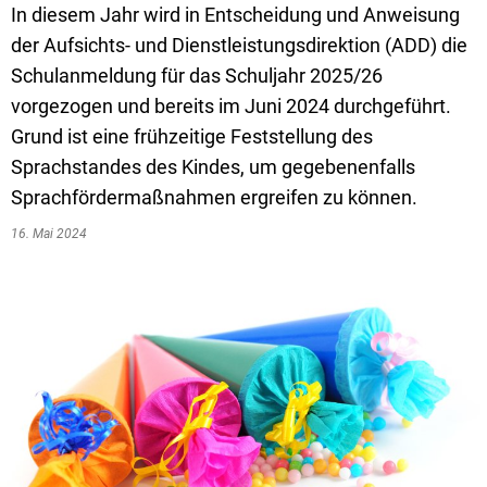
Textrecherche
Bauleitplanung
Mehrzweckge
In diesem Jahr wird in Entscheidung und Anweisung
der Aufsichts- und Dienstleistungsdirektion (ADD) die
Livestream Sitzungen auf Youtube
Baugrundstücke
Schutzhütten
Schulanmeldung für das Schuljahr 2025/26
Wahlergebnisse
Straßenausbaupläne
Jugendzeltpla
vorgezogen und bereits im Juni 2024 durchgeführt.
Wiederkehrende Straßenausbaubeiträge
Grund ist eine frühzeitige Feststellung des
Vereine und V
Sprachstandes des Kindes, um gegebenenfalls
Gewerbe-Anmeldung/Ummeldung/Abmeldun
Bücher-Shop
Sprachfördermaßnahmen ergreifen zu können.
Gewerberegisterauskunft
Anlegezeiten H
16. Mai 2024
Grundsteuerreform
Haushaltsplan
Satzungen und Richtlinien