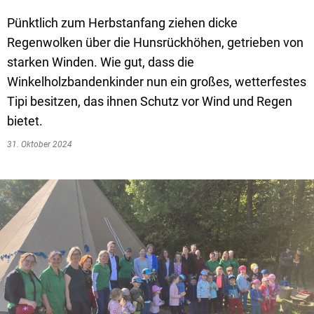
Textrecherche
Bauleitplanung
Mehrzweckge
Pünktlich zum Herbstanfang ziehen dicke
Livestream Sitzungen auf Youtube
Baugrundstücke
Schutzhütten
Regenwolken über die Hunsrückhöhen, getrieben von
Wahlergebnisse
Straßenausbaupläne
Jugendzeltpla
starken Winden. Wie gut, dass die
Winkelholzbandenkinder nun ein großes, wetterfestes
Wiederkehrende Straßenausbaubeiträge
Vereine und V
Tipi besitzen, das ihnen Schutz vor Wind und Regen
Gewerbe-Anmeldung/Ummeldung/Abmeldun
Bücher-Shop
bietet.
Gewerberegisterauskunft
31. Oktober 2024
Anlegezeiten H
Grundsteuerreform
Haushaltsplan
Satzungen und Richtlinien