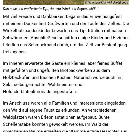
© Naturnahe Kita Winkelholzbande
Das neue und wetterfeste Tipi, das vor Wind und Regen schützt.
Mit viel Freude und Dankbarkeit begann das Einweihungsfest
mit einem Dankeslied, Grußworten und der Taufe des Zeltes. Die
Winkelholzbandenkinder bewarfen das Tipi fröhlich mit nassen
Schwämmen. Anschließend schnitten einige Kinder und Erzieher
feierlich das Schmuckband durch, um das Zelt zur Besichtigung
freizugeben.
Im Inneren erwartete die Gäste ein kleines, aber feines Buffet
mit gefüllten und ungefüllten Brotbackwerken aus dem
Holzbackofen und frischen Kuchen. Natürlich wurde auch mit
Sekt, selbstgemachter Waldmeister- und
Holunderblütenlimonade angestoßen.
Im Anschluss waren alle Familien und Interessierte eingeladen,
den Wald auf eigene Faust zu erkunden. An verschiedenen
Waldplätzen waren Erlebnisstationen aufgebaut. Bunte
Schellenstäbe konnten gewickelt werden, im Wald der
sprechenden Bäume erhielten die Stämme erdige Gesichter aus