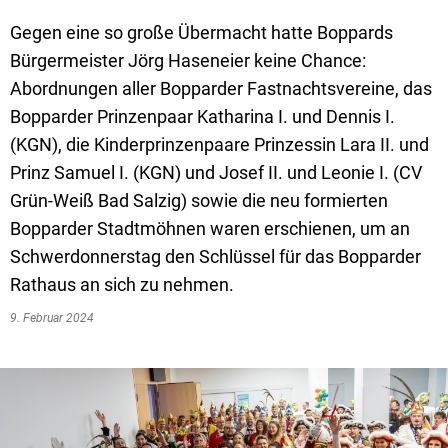
Textrecherche
Bauleitplanung
Mehrzweckge
Gegen eine so große Übermacht hatte Boppards
Livestream Sitzungen auf Youtube
Baugrundstücke
Schutzhütten
Bürgermeister Jörg Haseneier keine Chance:
Wahlergebnisse
Straßenausbaupläne
Jugendzeltpla
Abordnungen aller Bopparder Fastnachtsvereine, das
Bopparder Prinzenpaar Katharina I. und Dennis I.
Wiederkehrende Straßenausbaubeiträge
Vereine und V
(KGN), die Kinderprinzenpaare Prinzessin Lara II. und
Gewerbe-Anmeldung/Ummeldung/Abmeldun
Bücher-Shop
Prinz Samuel I. (KGN) und Josef II. und Leonie I. (CV
Grün-Weiß Bad Salzig) sowie die neu formierten
Gewerberegisterauskunft
Anlegezeiten H
Bopparder Stadtmöhnen waren erschienen, um an
Grundsteuerreform
Schwerdonnerstag den Schlüssel für das Bopparder
Haushaltsplan
Rathaus an sich zu nehmen.
9. Februar 2024
Satzungen und Richtlinien