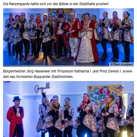
Die Ranzengarde hatte sich vor der Bühne in der Stadthalle postiert.
© Stadt Boppard
Bürgermeister Jörg Haseneier mit Prinzessin Katharina I. und Prinz Dennis I. sowie
den neu formierten Bopparder Stadtmöhnen.