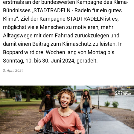
Textrecherche
Bauleitplanung
Mehrzweckge
erstmals an der bundesweiten Kampagne des Klima-
Bündnisses „STADTRADELN - Radeln für ein gutes
Livestream Sitzungen auf Youtube
Baugrundstücke
Schutzhütten
Klima“. Ziel der Kampagne STADTRADELN ist es,
Wahlergebnisse
Straßenausbaupläne
Jugendzeltpla
möglichst viele Menschen zu motivieren, mehr
Alltagswege mit dem Fahrrad zurückzulegen und
Wiederkehrende Straßenausbaubeiträge
Vereine und V
damit einen Beitrag zum Klimaschutz zu leisten. In
Gewerbe-Anmeldung/Ummeldung/Abmeldun
Bücher-Shop
Boppard wird drei Wochen lang von Montag bis
Gewerberegisterauskunft
Sonntag, 10. bis 30. Juni 2024, geradelt.
Anlegezeiten H
3. April 2024
Grundsteuerreform
Haushaltsplan
Satzungen und Richtlinien