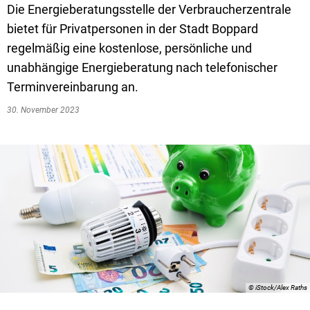
Textrecherche
Bauleitplanung
Mehrzweckge
Die Energieberatungsstelle der Verbraucherzentrale
bietet für Privatpersonen in der Stadt Boppard
Livestream Sitzungen auf Youtube
Baugrundstücke
Schutzhütten
regelmäßig eine kostenlose, persönliche und
Wahlergebnisse
Straßenausbaupläne
Jugendzeltpla
unabhängige Energieberatung nach telefonischer
Wiederkehrende Straßenausbaubeiträge
Terminvereinbarung an.
Vereine und V
Gewerbe-Anmeldung/Ummeldung/Abmeldun
30. November 2023
Bücher-Shop
Gewerberegisterauskunft
Anlegezeiten H
Grundsteuerreform
Haushaltsplan
Satzungen und Richtlinien
© iStock/Alex Raths