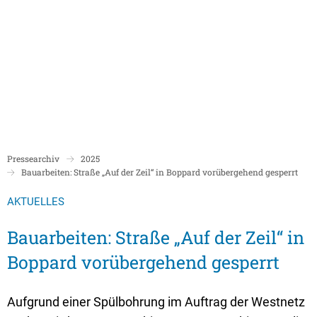
Politik
Rathaus/Verwaltung
Bildung und Soziales
Leben in Boppard
Karriere
Stadtrat Boppard
Bürgermeister
Schulen
Beigeordnete
Mitarbeiterverzeichnis
Kindergärten
Über Boppard
Stadtgeschich
Ortsbeiräte und Ortsvorsteher/innen
Bürgerservice
Stadtbibliothek
Pressearchiv
2025
Freizeit, Kultur und Tourismus
Freibad Boppa
Ortsbezirke
Bauarbeiten: Straße „Auf der Zeil“ in Boppard vorübergehend gesperrt
Mandatsträger/innen
Stadtentwicklung/Konzepte
Museum
Tourist Inform
Partnerstädte
AKTUELLES
Ratsinformation LOGIN für Mandatsträger
Klimaschutz in Boppard
Ehrenamt & Engagement
Stadtbibliothe
Bauarbeiten: Straße „Auf der Zeil“ in
Sitzungskalender
Pressemitteilungen
Gleichstellungsbeauftragte
Boppard vorübergehend gesperrt
Stadthalle
Sitzungsbekanntmachungen
Öffentliche Bekanntmachungen
Ukrainehilfe
Museum
Sitzungstermine und Niederschriften
Ausschreibungen
Aufgrund einer Spülbohrung im Auftrag der Westnetz