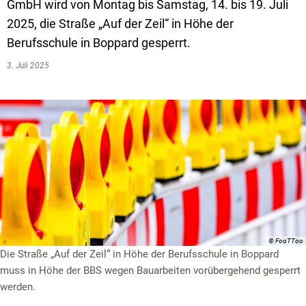
Textrecherche
Bauleitplanung
Mehrzweckge
GmbH wird von Montag bis Samstag, 14. bis 19. Juli
2025, die Straße „Auf der Zeil“ in Höhe der
Livestream Sitzungen auf Youtube
Baugrundstücke
Schutzhütten
Berufsschule in Boppard gesperrt.
Wahlergebnisse
Straßenausbaupläne
Jugendzeltpla
3. Juli 2025
Wiederkehrende Straßenausbaubeiträge
Vereine und V
Gewerbe-Anmeldung/Ummeldung/Abmeldun
Bücher-Shop
Gewerberegisterauskunft
Anlegezeiten H
Grundsteuerreform
Haushaltsplan
Satzungen und Richtlinien
© FooTToo
Die Straße „Auf der Zeil“ in Höhe der Berufsschule in Boppard
muss in Höhe der BBS wegen Bauarbeiten vorübergehend gesperrt
werden.