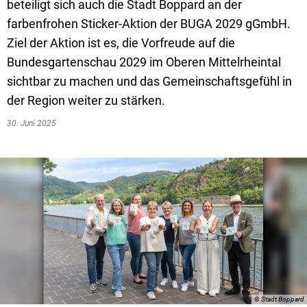
Textrecherche
Bauleitplanung
Mehrzweckge
beteiligt sich auch die Stadt Boppard an der
farbenfrohen Sticker-Aktion der BUGA 2029 gGmbH.
Livestream Sitzungen auf Youtube
Baugrundstücke
Schutzhütten
Ziel der Aktion ist es, die Vorfreude auf die
Wahlergebnisse
Straßenausbaupläne
Jugendzeltpla
Bundesgartenschau 2029 im Oberen Mittelrheintal
sichtbar zu machen und das Gemeinschaftsgefühl in
Wiederkehrende Straßenausbaubeiträge
Vereine und V
der Region weiter zu stärken.
Gewerbe-Anmeldung/Ummeldung/Abmeldun
Bücher-Shop
30. Juni 2025
Gewerberegisterauskunft
Anlegezeiten H
Grundsteuerreform
Haushaltsplan
Satzungen und Richtlinien
© Stadt Boppard