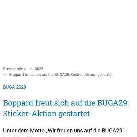
Politik
Rathaus/Verwaltung
Bildung und Soziales
Leben in Boppard
Karriere
Stadtrat Boppard
Bürgermeister
Schulen
Beigeordnete
Mitarbeiterverzeichnis
Kindergärten
Über Boppard
Stadtgeschich
Ortsbeiräte und Ortsvorsteher/innen
Bürgerservice
Stadtbibliothek
Pressearchiv
2025
Freizeit, Kultur und Tourismus
Freibad Boppa
Ortsbezirke
Boppard freut sich auf die BUGA29: Sticker-Aktion gestartet
Mandatsträger/innen
Stadtentwicklung/Konzepte
Museum
Tourist Inform
Partnerstädte
BUGA 2029
Ratsinformation LOGIN für Mandatsträger
Klimaschutz in Boppard
Ehrenamt & Engagement
Stadtbibliothe
Boppard freut sich auf die BUGA29:
Sitzungskalender
Pressemitteilungen
Gleichstellungsbeauftragte
Sticker-Aktion gestartet
Stadthalle
Sitzungsbekanntmachungen
Öffentliche Bekanntmachungen
Ukrainehilfe
Museum
Sitzungstermine und Niederschriften
Ausschreibungen
Unter dem Motto „Wir freuen uns auf die BUGA29“