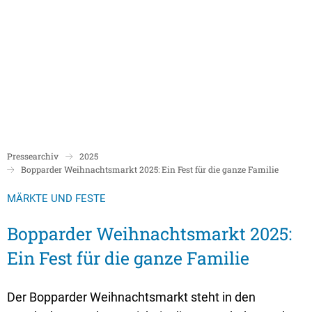
Politik
Rathaus/Verwaltung
Bildung und Soziales
Leben in Boppard
Karriere
Stadtrat Boppard
Bürgermeister
Schulen
Beigeordnete
Mitarbeiterverzeichnis
Kindergärten
Über Boppard
Stadtgeschich
Ortsbeiräte und Ortsvorsteher/innen
Bürgerservice
Stadtbibliothek
Pressearchiv
2025
Freizeit, Kultur und Tourismus
Freibad Boppa
Ortsbezirke
Bopparder Weihnachtsmarkt 2025: Ein Fest für die ganze Familie
Mandatsträger/innen
Stadtentwicklung/Konzepte
Museum
Tourist Inform
Partnerstädte
MÄRKTE UND FESTE
Ratsinformation LOGIN für Mandatsträger
Klimaschutz in Boppard
Ehrenamt & Engagement
Stadtbibliothe
Bopparder Weihnachtsmarkt 2025:
Sitzungskalender
Pressemitteilungen
Gleichstellungsbeauftragte
Ein Fest für die ganze Familie
Stadthalle
Sitzungsbekanntmachungen
Öffentliche Bekanntmachungen
Ukrainehilfe
Museum
Sitzungstermine und Niederschriften
Ausschreibungen
Der Bopparder Weihnachtsmarkt steht in den