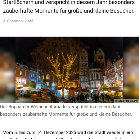
Textrecherche
Bauleitplanung
Mehrzweckge
Startlöchern und verspricht in diesem Jahr besonders
zauberhafte Momente für große und kleine Besucher.
Livestream Sitzungen auf Youtube
Baugrundstücke
Schutzhütten
3. Dezember 2025
Wahlergebnisse
Straßenausbaupläne
Jugendzeltpla
Wiederkehrende Straßenausbaubeiträge
Vereine und V
Gewerbe-Anmeldung/Ummeldung/Abmeldun
Bücher-Shop
Gewerberegisterauskunft
Anlegezeiten H
Grundsteuerreform
Haushaltsplan
Satzungen und Richtlinien
© Stadt Boppard
Der Bopparder Weihnachtsmarkt verspricht in diesem Jahr
besonders zauberhafte Momente für große und kleine Besucher.
Vom 5. bis zum 14. Dezember 2025 wird die Stadt wieder in ein