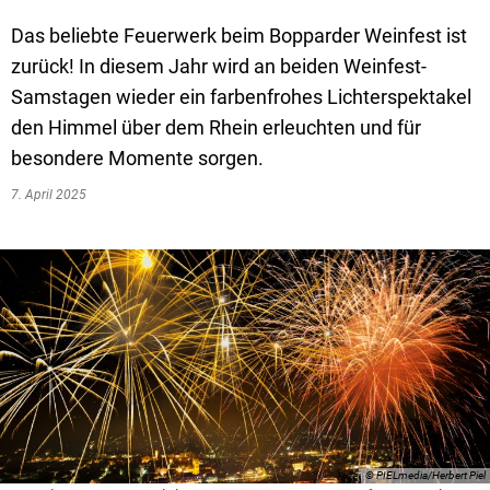
Textrecherche
Bauleitplanung
Mehrzweckge
Das beliebte Feuerwerk beim Bopparder Weinfest ist
Livestream Sitzungen auf Youtube
Baugrundstücke
Schutzhütten
zurück! In diesem Jahr wird an beiden Weinfest-
Wahlergebnisse
Straßenausbaupläne
Jugendzeltpla
Samstagen wieder ein farbenfrohes Lichterspektakel
den Himmel über dem Rhein erleuchten und für
Wiederkehrende Straßenausbaubeiträge
Vereine und V
besondere Momente sorgen.
Gewerbe-Anmeldung/Ummeldung/Abmeldun
Bücher-Shop
7. April 2025
Gewerberegisterauskunft
Anlegezeiten H
Grundsteuerreform
Haushaltsplan
Satzungen und Richtlinien
© PIELmedia/Herbert Piel