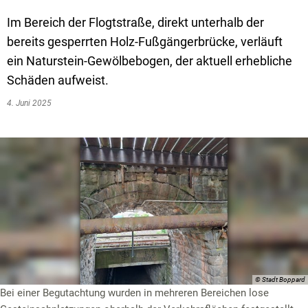
Textrecherche
Bauleitplanung
Mehrzweckge
Im Bereich der Flogtstraße, direkt unterhalb der
Livestream Sitzungen auf Youtube
Baugrundstücke
Schutzhütten
bereits gesperrten Holz-Fußgängerbrücke, verläuft
Wahlergebnisse
Straßenausbaupläne
Jugendzeltpla
ein Naturstein-Gewölbebogen, der aktuell erhebliche
Schäden aufweist.
Wiederkehrende Straßenausbaubeiträge
Vereine und V
4. Juni 2025
Gewerbe-Anmeldung/Ummeldung/Abmeldun
Bücher-Shop
Gewerberegisterauskunft
Anlegezeiten H
Grundsteuerreform
Haushaltsplan
Satzungen und Richtlinien
© Stadt Boppard
Bei einer Begutachtung wurden in mehreren Bereichen lose